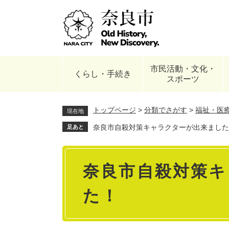
ペ
ー
ジ
の
先
頭
市民活動・文化・
で
くらし・手続き
スポーツ
す
。
トップページ
>
分類でさがす
>
福祉・医
現在地
奈良市自殺対策キャラクターが出来ました
足あと
本
奈良市自殺対策キ
文
た！