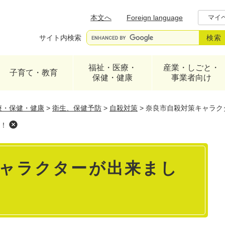
メニューを飛ばして本文へ
本文へ
Foreign language
マイ
サイト内検索
福祉・医療・
産業・しごと・
子育て・教育
保健・健康
事業者向け
療・保健・健康
>
衛生、保健予防
>
自殺対策
>
奈良市自殺対策キャラク
！
ャラクターが出来まし