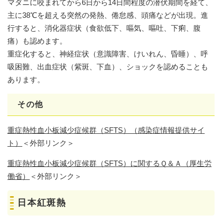
マダニに咬まれてから6日から14日間程度の潜伏期間を経て、
主に38℃を超える突然の発熱、倦怠感、頭痛などが出現。進
行すると、消化器症状（食欲低下、嘔気、嘔吐、下痢、腹
痛）も認めます。
重症化すると、神経症状（意識障害、けいれん、昏睡）、呼
吸困難、出血症状（紫斑、下血）、ショックを認めることも
あります。
その他
重症熱性血小板減少症候群（SFTS）（感染症情報提供サイ
ト）
＜外部リンク＞
重症熱性血小板減少症候群（SFTS）に関するＱ＆Ａ​（厚生労
働省）
＜外部リンク＞
日本紅斑熱