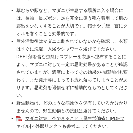
草むらや藪など、マダニが生息する場所に入る場合に
は、長袖、長ズボン、足を完全に覆う靴を着用して肌の
露出を少なくすることが大切です。帽子や手袋、首にタ
オルを巻くことも効果的です。
屋外活動後はマダニに刺されていないかを確認し、衣類
はすぐに洗濯、入浴やシャワーを浴びてください。
DEET剤を含む虫除けスプレーを衣服へ塗布することに
より、マダニに対して一定の忌避効果があることが確認
されていますが、濃度によってその効果の持続時間も変
わり、また発汗等によっても流れ落ちてしまうことがあ
ります。忌避剤を過信せずに補助的なものとしてくださ
い。
野生動物は、どのような病原体を保有しているか分かり
ませんので、野生動物との接触は避けてください。
マダニ対策、今できること（厚生労働省）[PDFフ
ァイル]​
＜外部リンク＞
も参考にしてください。