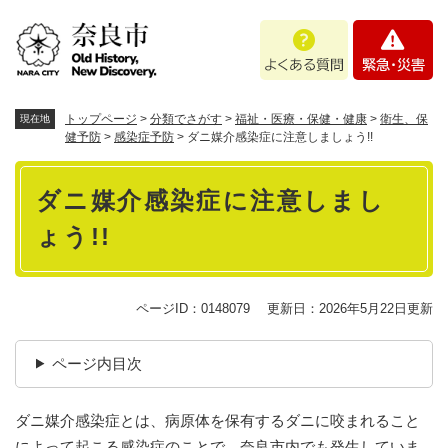
ペ
メニューを飛ばして本文へ
よ
緊
ー
く
急
ジ
あ
・
の
る
災
先
質
害
頭
トップページ
>
分類でさがす
>
福祉・医療・保健・健康
>
衛生、保
現在地
問
で
健予防
>
感染症予防
>
ダニ媒介感染症に注意しましょう!!
す
本
。
ダニ媒介感染症に注意しまし
文
ょう!!
ページID：0148079
更新日：2026年5月22日更新
ページ内目次
ダニ媒介感染症とは、病原体を保有するダニに咬まれること
によって起こる感染症のことで、奈良市内でも発生していま