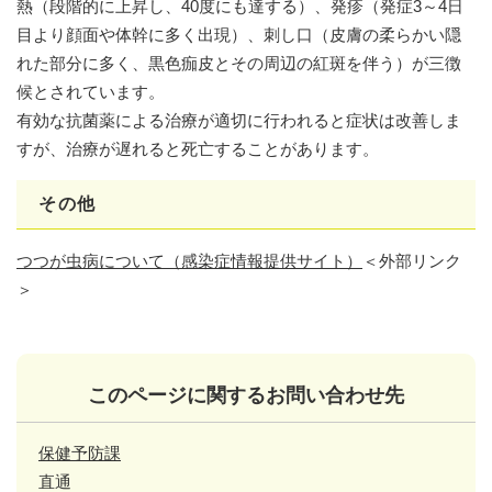
熱（段階的に上昇し、40度にも達する）、発疹（発症3～4日
目より顔面や体幹に多く出現）、刺し口（皮膚の柔らかい隠
れた部分に多く、黒色痂皮とその周辺の紅斑を伴う）が三徴
候とされています。
有効な抗菌薬による治療が適切に行われると症状は改善しま
すが、治療が遅れると死亡することがあります。
その他
つつが虫病​について（感染症情報提供サイト）
＜外部リンク
＞
このページに関するお問い合わせ先
保健予防課
直通