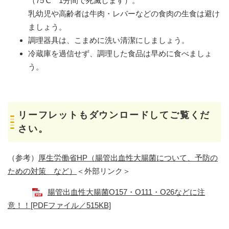
（75℃ 1分間で死滅します）。
乳幼児や高齢者は牛肉・レバーなどの食肉の生食は避け
ましょう。
調理器具は、こまめに洗い清潔にしましょう。
冷蔵庫を過信せず、調理した食品は早めに食べましょ
う。
リーフレットもダウンロードしてご覧くだ
さい。
（参考）
厚生労働省HP（腸管出血性大腸菌について、予防の
ための対策 など）
＜外部リンク＞
腸管出血性大腸菌O157・O111・O26などに注
意！！[PDFファイル／515KB]