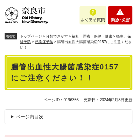
ペ
メニューを飛ばして本文へ
よ
緊
ー
く
急
ジ
あ
・
の
る
災
先
質
害
頭
トップページ
>
分類でさがす
>
福祉・医療・保健・健康
>
衛生、保
現在地
問
で
健予防
>
感染症予防
>
腸管出血性大腸菌感染症0157にご注意くださ
い！！
す
。
本
腸管出血性大腸菌感染症0157
文
にご注意ください！！
ページID：0196356
更新日：2024年2月8日更新
ページ内目次