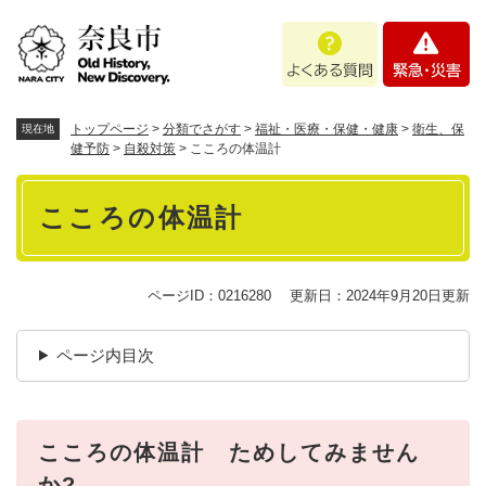
ペ
メニューを飛ばして本文へ
よ
緊
ー
く
急
ジ
あ
・
の
る
災
先
質
害
頭
トップページ
>
分類でさがす
>
福祉・医療・保健・健康
>
衛生、保
現在地
問
で
健予防
>
自殺対策
>
こころの体温計
す
本
。
こころの体温計
文
ページID：0216280
更新日：2024年9月20日更新
ページ内目次
こころの体温計 ためしてみません
か?