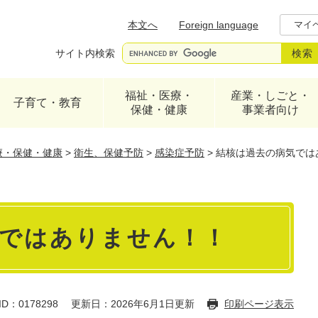
メニューを飛ばして本文へ
本文へ
Foreign language
マイ
サイト内検索
福祉・医療・
産業・しごと・
子育て・教育
保健・健康
事業者向け
療・保健・健康
>
衛生、保健予防
>
感染症予防
>
結核は過去の病気では
ではありません！！
D：0178298
更新日：2026年6月1日更新
印刷ページ表示