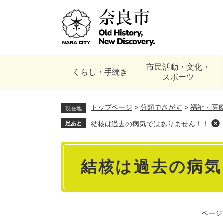
ペ
ー
ジ
の
先
頭
市民活動・文化・
で
くらし・手続き
スポーツ
す
。
トップページ
>
分類でさがす
>
福祉・医
現在地
結核は過去の病気ではありません！！
足あと
本
結核は過去の病気
文
ページI