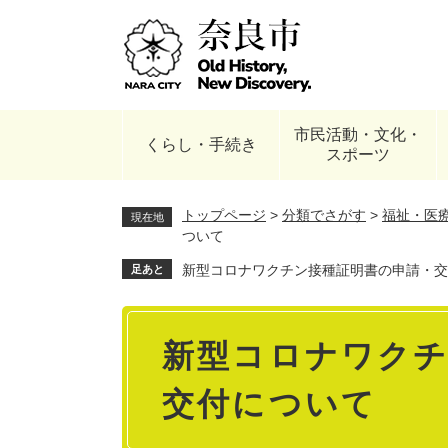
ペ
ー
ジ
の
先
頭
市民活動・文化・
で
くらし・手続き
スポーツ
す
。
トップページ
>
分類でさがす
>
福祉・医
現在地
ついて
新型コロナワクチン接種証明書の申請・交
足あと
本
新型コロナワクチ
文
交付について