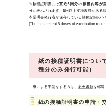
※接種証明書には
直近5回分の接種内容が
分が表示されます。6回以上接種履歴がある
本証明書発行者が保存している接種記録のう
[The most recent 5 doses of vaccination records
紙の接種証明書
について
種分のみ発行可能）
紙による申請をする方は、
必要書類
を郵送
紙の接種証明書の申請・