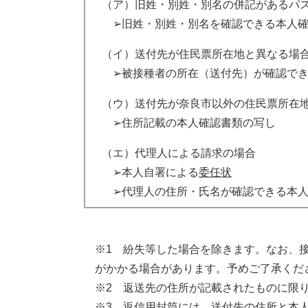
（ア）旧姓・別姓・別名の併記があるパ
➢旧姓・別姓・別名を確認できる本人確
（イ）送付先が住民票所在地と異なる場
➢被接種者の所在（送付先）が確認でき
（ウ）送付先が奈良市以外の住民票所在
➢住所記載の本人確認書類の写し
（エ）代理人による請求の場合
➢本人自署による
委任状
➢代理人の住所・氏名が確認できる本人
※1 紛失等した場合を除きます。なお、
がかかる場合があります。予めご了承くだ
※2 返送先の住所が記載されたものに限
※3 返信用封筒には、送付先の住所と本