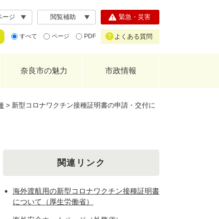
ページ
閲覧補助
緊急・災害
よくある質問
すべて
ページ
PDF
奈良市の魅力
市政情報
種
>
新型コロナワクチン接種証明書の申請・交付に
関連リンク
海外渡航用の新型コロナワクチン接種証明書
について（厚生労働省）