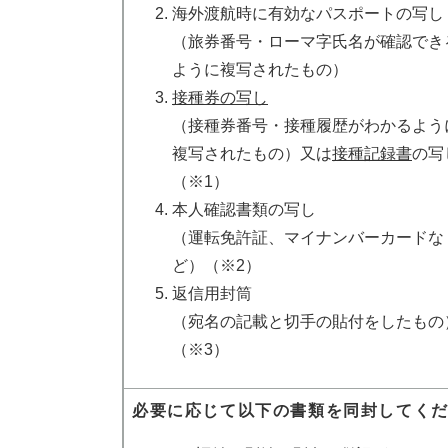
海外渡航時に有効なパスポートの写し
（旅券番号・ローマ字氏名が確認でき
ように複写されたもの）
接種券の写し
（接種券番号・接種履歴がわかるよう
複写されたもの）又は
接種記録書
の写
（※1）
本人確認書類の写し
（運転免許証、マイナンバーカードな
ど）（※2）
返信用封筒
（宛名の記載と切手の貼付をしたもの
（※3）
必要に応じて以下の書類を同封してく