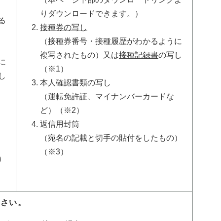
りダウンロードできます。）
る
接種券の写し
（接種券番号・接種履歴がわかるように
複写されたもの）又は
接種記録書
の写し
に
（※1）
し
本人確認書類の写し
（運転免許証、マイナンバーカードな
ど）（※2）
返信用封筒
（宛名の記載と切手の貼付をしたもの）
（※3）
）
ださい。