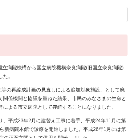
国立病院機構から国立病院機構奈良病院(旧国立奈良病院)
した。
院等の再編成計画の見直しによる追加対象施設」として廃
て関係機関と協議を重ねた結果、市民のみなさまの生命と
営による市立病院として存続することになりました。
平成23年2月に建替え工事に着手、平成24年11月に第
から新病院本館で診療を開始しました。平成26年1月には第
病院の正面玄関として供用を開始しました。