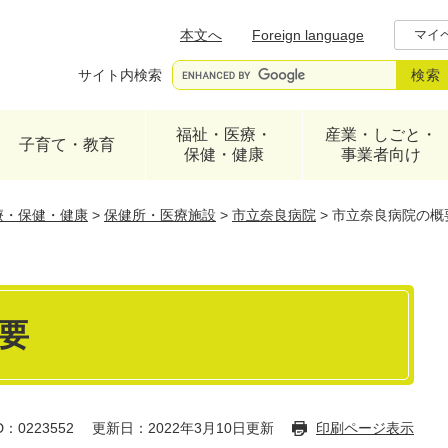
メニューを飛ばして本文へ
本文へ
Foreign language
マイ
サイト内検索
福祉・医療・
産業・しごと・
子育て・教育
保健・健康
事業者向け
療・保健・健康
>
保健所・医療施設
>
市立奈良病院
>
市立奈良病院の概
要
：0223552
更新日：2022年3月10日更新
印刷ページ表示