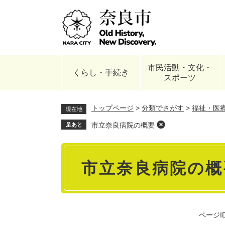
ペ
ー
ジ
の
先
頭
市民活動・文化・
で
くらし・手続き
スポーツ
す
。
トップページ
>
分類でさがす
>
福祉・医
現在地
市立奈良病院の概要
足あと
本
市立奈良病院の概
文
ページID