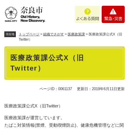
ペ
メニューを飛ばして本文へ
よ
緊
ー
く
急
ジ
あ
・
の
る
災
先
質
害
頭
トップページ
>
組織でさがす
>
医療政策課
>
医療政策課公式X（旧
現在地
問
で
Twitter）
す
本
。
医療政策課公式X（旧
文
Twitter）
ページID：0061137
更新日：2019年6月11日更新
医療政策課公式X（旧Twitter）
医療政策課が運営しています。
たばこ対策情報(禁煙、受動喫煙防止)、健康危機管理などに関