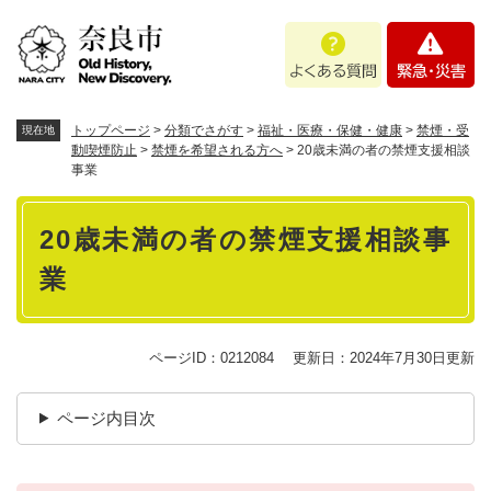
ペ
メニューを飛ばして本文へ
よ
緊
ー
く
急
ジ
あ
・
の
る
災
先
質
害
頭
トップページ
>
分類でさがす
>
福祉・医療・保健・健康
>
禁煙・受
現在地
問
で
動喫煙防止
>
禁煙を希望される方へ
>
20歳未満の者の禁煙支援相談
事業
す
。
本
20歳未満の者の禁煙支援相談事
文
業
ページID：0212084
更新日：2024年7月30日更新
ページ内目次