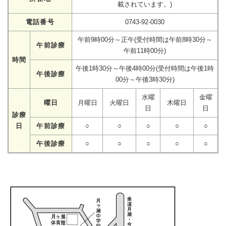
載されています。)
電話番号
0743-92-0030
午前9時00分～正午(受付時間は午前8時30分～
午前診療
午前11時00分)
時間
午後1時30分～午後4時00分(受付時間は午後1時
午後診療
00分～午後3時30分)
水曜
金曜
曜日
月曜日
火曜日
木曜日
日
日
診療
日
午前診療
○
○
○
○
○
午後診療
○
○
○
○
○