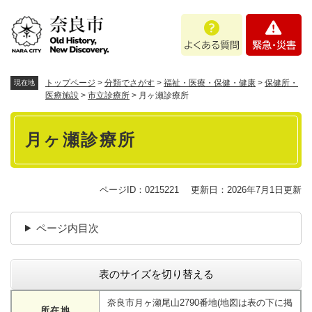
ペ
メニューを飛ばして本文へ
よ
緊
ー
く
急
ジ
あ
・
の
る
災
先
質
害
頭
トップページ
>
分類でさがす
>
福祉・医療・保健・健康
>
保健所・
現在地
問
で
医療施設
>
市立診療所
>
月ヶ瀬診療所
す
本
。
月ヶ瀬診療所
文
ページID：0215221
更新日：2026年7月1日更新
ページ内目次
表のサイズを切り替える
奈良市月ヶ瀬尾山2790番地(地図は表の下に掲
所在地