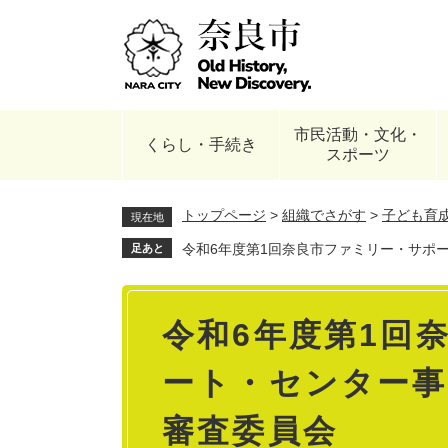
ペ
ー
ジ
の
先
頭
市民活動・文化・
で
くらし・手続き
スポーツ
す
。
トップページ
>
組織でさがす
>
子ども育
現在地
令和6年度第1回奈良市ファミリー・サポ
足あと
本
令和6年度第1回
文
ート・センター事
審査委員会