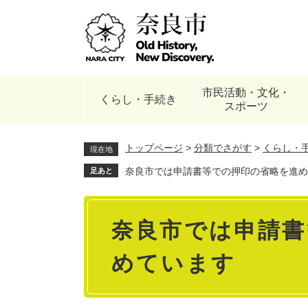
ペ
ー
ジ
の
先
頭
市民活動・文化・
で
くらし・手続き
スポーツ
す
。
トップページ
>
分類でさがす
>
くらし・
現在地
奈良市では申請書等での押印の省略を進め
足あと
本
奈良市では申請書
文
めています