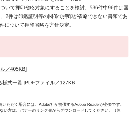
について押印省略対象にすることを検討。536件中96件は国
、2件は印鑑証明等の関係で押印が省略できない書類であ
8件について押印省略を方針決定。
／405KB]
一覧 [PDFファイル／127KB]
いただく場合には、Adobe社が提供するAdobe Readerが必要です。
をお持ちでない方は、バナーのリンク先からダウンロードしてください。（無