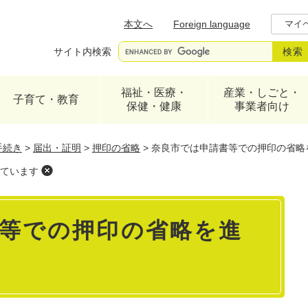
メニューを飛ばして本文へ
本文へ
Foreign language
マイ
サイト内検索
福祉・医療・
産業・しごと・
子育て・教育
保健・健康
事業者向け
手続き
>
届出・証明
>
押印の省略
>
奈良市では申請書等での押印の省略
ています
等での押印の省略を進