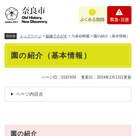
ペ
メニューを飛ばして本文へ
よ
緊
ー
く
急
ジ
あ
・
の
る
災
先
質
害
頭
トップページ
>
組織でさがす
>
六条幼稚園
>
園の紹介（基本情報）
現在地
問
で
本
す
園の紹介（基本情報）
。
文
ページID：0197439
更新日：2024年2月13日更新
ページ内目次
園の紹介