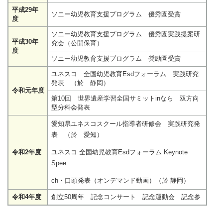
平成29年
ソニー幼児教育支援プログラム 優秀園受賞
度
ソニー幼児教育支援プログラム 優秀園実践提案研
平成30年
究会（公開保育）
度
ソニー幼児教育支援プログラム 奨励園受賞
ユネスコ 全国幼児教育Esdフォーラム 実践研究
発表 （於 静岡）
令和元年度
第10回 世界遺産学習全国サミットinなら 双方向
型分科会発表
愛知県ユネスコスクール指導者研修会 実践研究発
表 （於 愛知）
令和2年度
ユネスコ 全国幼児教育Esdフォーラム Keynote
Spee
ch・口頭発表（オンデマンド動画）（於 静岡）
令和4年度
創立50周年 記念コンサート 記念運動会 記念参