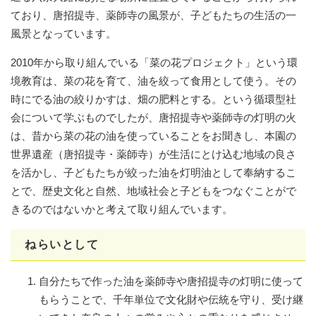
ており、唐招提寺、薬師寺の風景が、子どもたちの生活の一
風景となっています。
2010年から取り組んでいる「菜の花プロジェクト」という環
境教育は、菜の花を育て、油を絞って食用として使う。その
時にでる油の絞りかすは、畑の肥料とする。という循環型社
会について学ぶものでしたが、唐招提寺や薬師寺の灯明の火
は、昔から菜の花の油を使っていることをお聞きし、本園の
世界遺産（唐招提寺・薬師寺）が生活にとけ込む地域の良さ
を活かし、子どもたちが絞った油を灯明油として奉納するこ
とで、歴史文化と自然、地域社会と子どもをつなぐことがで
きるのではないかと考えて取り組んでいます。
ねらいとして
自分たちで作った油を薬師寺や唐招提寺の灯明に使って
もらうことで、千年単位で文化財や伝統を守り、受け継