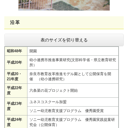
沿革
表のサイズを切り替える
昭和48年
開園
幼小連携市推進事業研究(文部科学省・県立教育研究
平成20年
所）
平成20・
奈良市教育改革推進モデル園として公開保育を開
21年度
催 （幼小連携研究）
平成22年
六条菜の花プロジェクト開始
度
ユネスコスクール加盟
平成23年
度
ソニー幼児教育支援プログラム 優秀園受賞
平成24年
ソニー幼児教育支援プログラム 優秀園実践提案研
度
究会（公開保育）