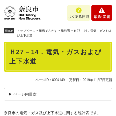
ペ
メニューを飛ばして本文へ
よ
緊
ー
く
急
ジ
あ
・
の
る
災
先
質
害
頭
トップページ
>
組織でさがす
>
総務課
>
Ｈ27－14．電気・ガスおよ
現在地
問
で
び上下水道
す
本
。
Ｈ27－14．電気・ガスおよび
文
上下水道
ページID：0004149
更新日：2019年11月7日更新
ページ内目次
奈良市の電気・ガス及び上下水道に関する統計表です。