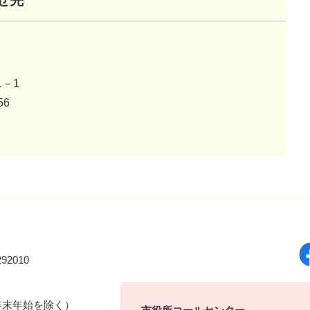
せ先
－1
56
92010
年末年始を除く）