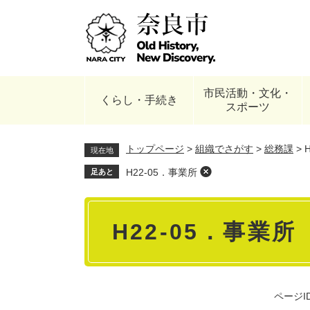
ペ
ー
ジ
の
先
頭
市民活動・文化・
で
くらし・手続き
スポーツ
す
。
トップページ
>
組織でさがす
>
総務課
>
現在地
H22-05．事業所
足あと
本
H22-05．事業所
文
ページID