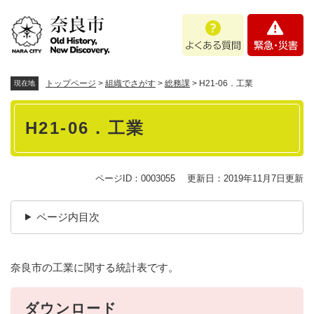
ペ
メニューを飛ばして本文へ
よ
緊
ー
く
急
ジ
あ
・
の
る
災
先
質
害
頭
トップページ
>
組織でさがす
>
総務課
>
H21-06．工業
現在地
問
で
本
す
H21-06．工業
。
文
ページID：0003055
更新日：2019年11月7日更新
ページ内目次
奈良市の工業に関する統計表です。
ダウンロード