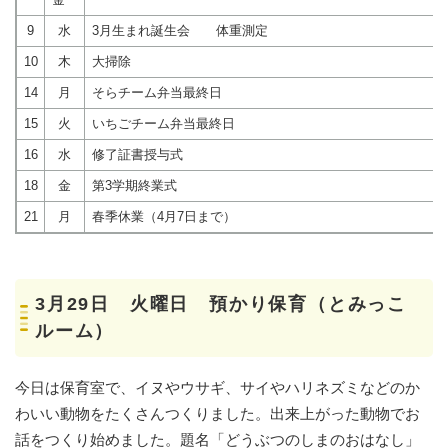
9
水
3月生まれ誕生会 体重測定
10
木
大掃除
14
月
そらチーム弁当最終日
15
火
いちごチーム弁当最終日
16
水
修了証書授与式
18
金
第3学期終業式
21
月
春季休業（4月7日まで）
3月29日 火曜日 預かり保育（とみっこ
ルーム）
今日は保育室で、イヌやウサギ、サイやハリネズミなどのか
わいい動物をたくさんつくりました。出来上がった動物でお
話をつくり始めました。題名「どうぶつのしまのおはなし」