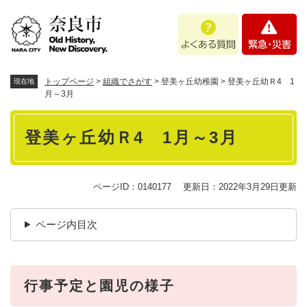
ペ
メニューを飛ばして本文へ
よ
緊
ー
く
急
ジ
あ
・
の
る
災
先
質
害
頭
トップページ
>
組織でさがす
>
登美ヶ丘幼稚園
>
登美ヶ丘幼Ｒ4 1
現在地
問
で
月～3月
す
本
。
登美ヶ丘幼Ｒ4 1月～3月
文
ページID：0140177
更新日：2022年3月29日更新
ページ内目次
行事予定と園児の様子