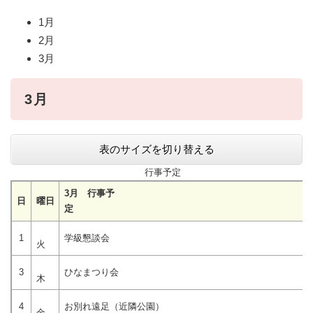
1月
2月
3月
3月
表のサイズを切り替える
行事予定
3月 行事予
日
曜日
1
学級懇談会
火
3
ひなまつり会
木
4
お別れ遠足（近隣公園）
金