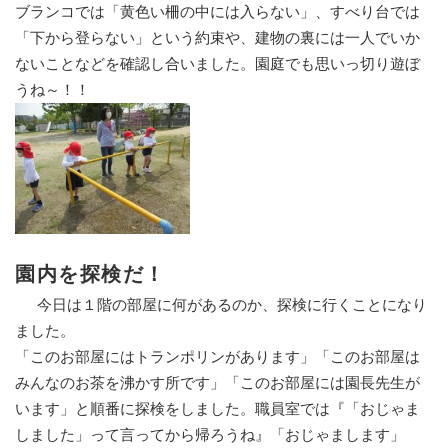
ブランコでは「黄色い柵の中には入らない」、
すべり台では
「
下から登らない」という
約束や、建物の裏には一人でいか
ないことなどを
確認し合いました。園庭でも思いっ切り遊ぼ
うね～！！
園内を探検だ！
今日は１階の部屋に何があるのか、探検に行くことになり
ました。
「このお部屋にはトランポリンがあります」「このお部屋は
みんなのお茶を沸かす所です」「このお部屋には園長先生が
います」と順番に探検をしました。職員室では『「おじゃま
しました」って言ってから帰ろうね』「おじゃまします」