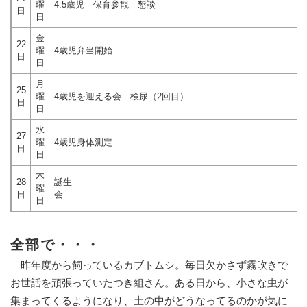
曜
4.5歳児 保育参観 懇談
日
日
金
22
曜
4歳児弁当開始
日
日
月
25
曜
4歳児を迎える会 検尿（2回目）
日
日
水
27
曜
4歳児身体測定
日
日
木
28
誕生
曜
日
日
全部で・・・
昨年度から飼っているカブトムシ。毎日欠かさず霧吹きで
お世話を頑張っていたつき組さん。ある日から、小さな虫が
集まってくるようになり、土の中がどうなってるのかが気に