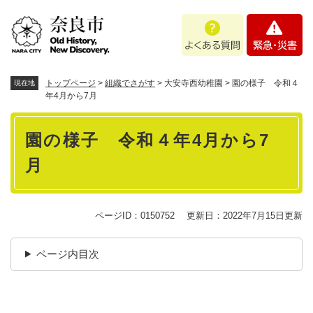
ペ
メニューを飛ばして本文へ
よ
緊
ー
く
急
ジ
あ
・
の
る
災
先
質
害
頭
トップページ
>
組織でさがす
>
大安寺西幼稚園
>
園の様子 令和４
現在地
問
で
年4月から7月
す
本
。
園の様子 令和４年4月から7
文
月
ページID：0150752
更新日：2022年7月15日更新
ページ内目次