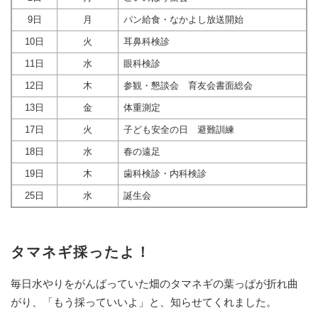
9日
月
パン給食・なかよし放送開始
10日
火
耳鼻科検診
11日
水
眼科検診
12日
木
参観・懇談会 育友会書面総会
13日
金
体重測定
17日
火
子ども安全の日 避難訓練
18日
水
春の遠足
19日
木
歯科検診・内科検診
25日
水
誕生会
タマネギ採ったよ！
毎日水やりをがんばっていた畑のタマネギの葉っぱが折れ曲
がり、「もう採っていいよ」と、知らせてくれました。