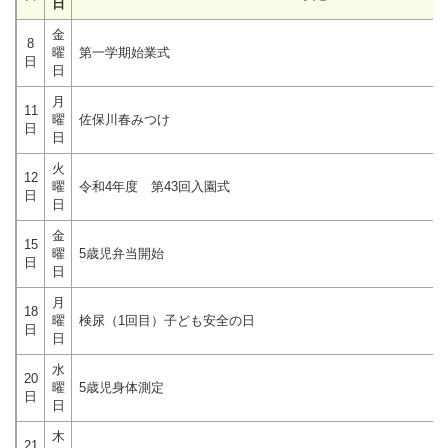
日
金
8
曜
第一学期始業式
日
日
月
11
曜
佐保川春みつけ
日
日
火
12
曜
令和4年度 第43回入園式
日
日
金
15
曜
5歳児弁当開始
日
日
月
18
曜
検尿（1回目）子ども安全の日
日
日
水
20
曜
5歳児身体測定
日
日
木
21