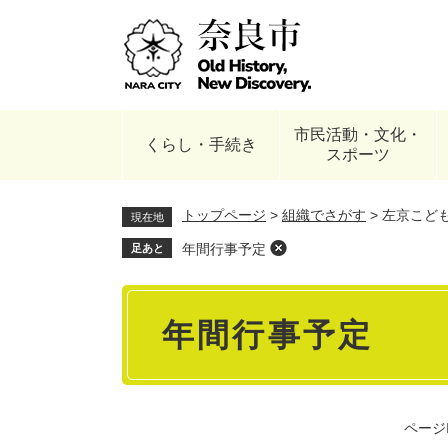
ペ
ー
ジ
の
先
頭
市民活動・文化・
で
くらし・手続き
スポーツ
す
。
トップページ
>
組織でさがす
>
左京こど
現在地
年間行事予定
足あと
本
年間行事予定
文
ページI