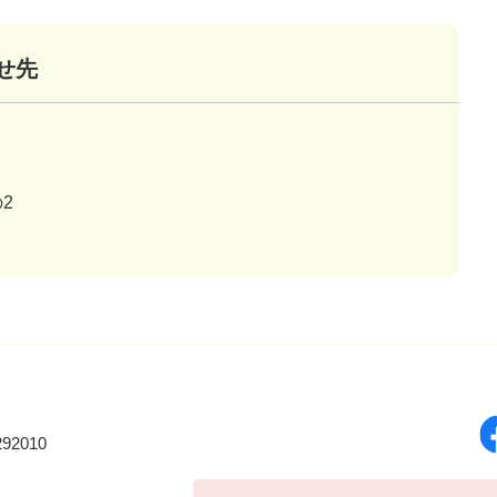
せ先
2
92010