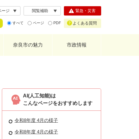
ページ
閲覧補助
緊急・災害
よくある質問
すべて
ページ
PDF
奈良市の魅力
市政情報
AI(人工知能)は
こんなページをおすすめします
令和8年度 4月の様子
令和8年度 4月の様子