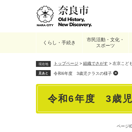
ペ
ー
ジ
の
先
頭
市民活動・文化・
で
くらし・手続き
スポーツ
す
。
トップページ
>
組織でさがす
>
左京こど
現在地
令和6年度 3歳児クラスの様子
足あと
本
令和6年度 3歳
文
ページID