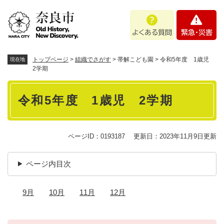
ペ
メニューを飛ばして本文へ
よ
緊
ー
く
急
ジ
あ
・
の
る
災
先
質
害
頭
トップページ
>
組織でさがす
>
帯解こども園
>
令和5年度 1歳児
現在地
問
で
2学期
す
本
。
令和5年度 1歳児 2学期
文
ページID：0193187
更新日：2023年11月9日更新
ページ内目次
9月
10月
11月
12月