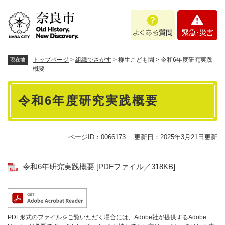
ペ
メニューを飛ばして本文へ
よ
緊
ー
く
急
ジ
あ
・
の
る
災
先
質
害
頭
トップページ
>
組織でさがす
>
柳生こども園
>
令和6年度研究実践
現在地
問
で
概要
す
本
。
令和6年度研究実践概要
文
ページID：0066173
更新日：2025年3月21日更新
令和6年研究実践概要 [PDFファイル／318KB]
PDF形式のファイルをご覧いただく場合には、Adobe社が提供するAdobe