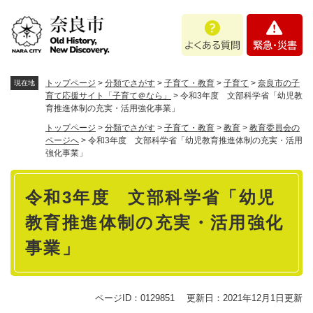
ペ
メニューを飛ばして本文へ
よ
緊
ー
く
急
ジ
あ
・
の
る
災
先
質
害
頭
トップページ
>
分類でさがす
>
子育て・教育
>
子育て
>
奈良市の子
現在地
問
で
育て応援サイト「子育て＠なら」
>
令和3年度 文部科学省「幼児教
育推進体制の充実・活用強化事業」
す
。
トップページ
>
分類でさがす
>
子育て・教育
>
教育
>
教育委員会の
ページへ
>
令和3年度 文部科学省「幼児教育推進体制の充実・活用
強化事業」
本
令和3年度 文部科学省「幼児
文
教育推進体制の充実・活用強化
事業」
ページID：0129851
更新日：2021年12月1日更新