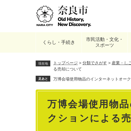
ペ
ー
ジ
の
先
頭
市民活動・文化・
で
くらし・手続き
スポーツ
す
。
トップページ
>
分類でさがす
>
産業・し
現在地
る売却について
万博会場使用物品のインターネットオーク
足あと
本
万博会場使用物品
文
クションによる