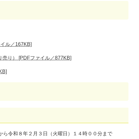
ル／167KB]
） [PDFファイル／877KB]
B]
から令和８年２月３日（火曜日）１４時００分まで