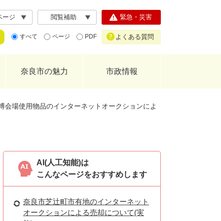
ページ
閲覧補助
緊急・災害
よくある質問
すべて
ページ
PDF
奈良市の魅力
市政情報
博会場使用物品のインターネットオークションによ
AI(人工知能)は
こんなページをおすすめします
奈良市芝辻町市有地のインターネット
オークションによる売却について(実