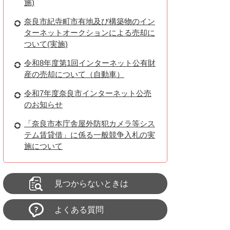
施)
奈良市紀寺町市有地及び構築物のイン
ターネットオークションによる売却に
ついて(実施)
令和8年度第1回インターネット公有財
産の売却について（自動車）
令和7年度奈良市インターネット公売
のお知らせ
「奈良市本庁舎屋外防犯カメラ等シス
テム賃貸借」に係る一般競争入札の実
施について
見つからないときは
よくある質問