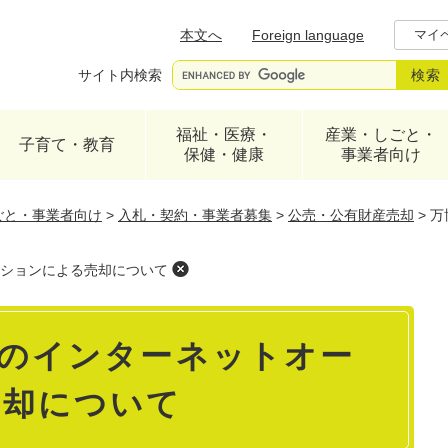
メニューを飛ばして本文へ
本文へ
Foreign language
マイ
サイト内検索
福祉・医療・
産業・しごと・
子育て・教育
保健・健康
事業者向け
ごと・事業者向け
>
入札・契約・事業者募集
>
公売・公有財産売却
>
万
ションによる売却について
のインターネットオー
売却について