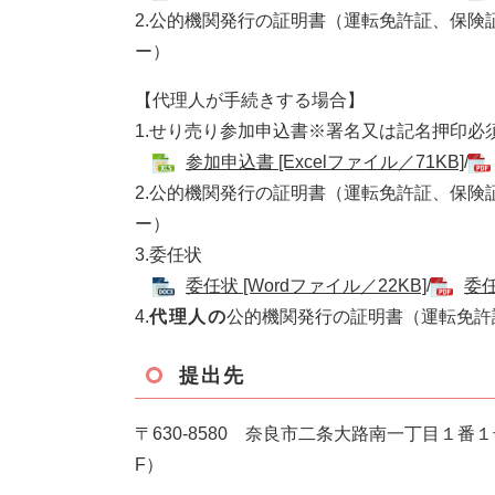
2.公的機関発行の証明書（運転免許証、保険
ー）
【代理人が手続きする場合】
1.せり売り参加申込書※署名又は記名押印必
​
参加申込書 [Excelファイル／71KB]
/
2.公的機関発行の証明書（運転免許証、保険
ー）
3.委任状​
委任状 [Wordファイル／22KB]
/
委任
4.
代理人の
公的機関発行の証明書（運転免許
提出先
〒630-8580 奈良市二条大路南一丁目１
F）