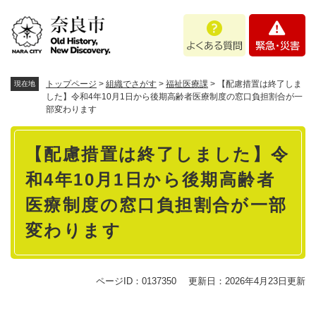
ペ
メニューを飛ばして本文へ
よ
緊
ー
く
急
ジ
あ
・
の
る
災
先
質
害
頭
トップページ
>
組織でさがす
>
福祉医療課
>
【配慮措置は終了しま
現在地
問
で
した】令和4年10月1日から後期高齢者医療制度の窓口負担割合が一
部変わります
す
。
本
【配慮措置は終了しました】令
文
和4年10月1日から後期高齢者
医療制度の窓口負担割合が一部
変わります
ページID：0137350
更新日：2026年4月23日更新