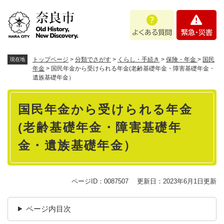
ペ
メニューを飛ばして本文へ
よ
緊
ー
く
急
ジ
あ
・
の
る
災
先
質
害
頭
トップページ
>
分類でさがす
>
くらし・手続き
>
保険・年金
>
国民
現在地
問
で
年金
>
国民年金から受けられる年金(老齢基礎年金・障害基礎年金・
遺族基礎年金）
す
。
本
国民年金から受けられる年金
文
(老齢基礎年金・障害基礎年
金・遺族基礎年金）
ページID：0087507
更新日：2023年6月1日更新
ページ内目次