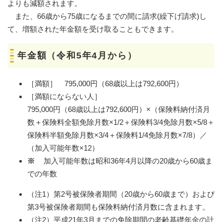
よりも減額されます。
また、66歳から75歳になるまでの間に請求(繰下げ請求)し
て、増額された年金額を受け取ることもできます。
年金額（令和5年4月から）
［満額］ 795,000円（68歳以上は792,600円）
［満額にならない人］
795,000円（68歳以上は792,600円）×（保険料納付済月
数＋保険料全額免除月数×1/2＋保険料3/4免除月数×5/8＋
保険料半額免除月数×3/4＋保険料1/4免除月数×7/8）／
（加入可能年数×12）
※
加入可能年数は昭和36年4月以降の20歳から60歳ま
での年数
（注1）第2号被保険者期間（20歳から60歳まで）および
第3号被保険者期間も保険料納付済月数に含まれます。
（注2）平成21年3月までの免除期間の老齢基礎年金の計