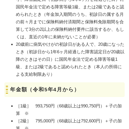
国民年金法で定める障害等級1級、または2級であると認
められたとき（年金加入期間のうち、初診日の属する月
の前々月までに保険料納付済期間と保険料免除期間を合
算して3分の2以上の保険料納付要件に該当するか、もし
くは、直近の1年に未納がないことが必要）
20歳前に病気やけがの初診日がある人で、20歳になった
とき（初診日から1年6ヶ月経過した障害認定日が20歳以
降のときはその日）に国民年金法で定める障害等級1
級、または2級であると認められたとき（本人の所得に
よる支給制限あり）
年金額（令和5年4月から）
［1級］ 993,750円（68歳以上は990,750円）＋子の加
算 ※
［2級］ 795,000円（68歳以上は792,600円）＋子の加
算 ※