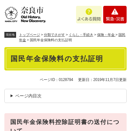
ペ
メニューを飛ばして本文へ
よ
緊
ー
く
急
ジ
あ
・
の
る
災
先
質
害
頭
トップページ
>
分類でさがす
>
くらし・手続き
>
保険・年金
>
国民
現在地
問
で
年金
>
国民年金保険料の支払証明
す
本
。
国民年金保険料の支払証明
文
ページID：0128794
更新日：2019年11月7日更新
ページ内目次
国民年金保険料控除証明書の送付につ
いて