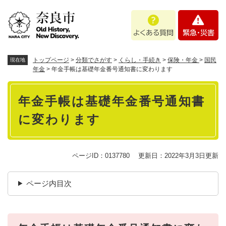
ペ
メニューを飛ばして本文へ
よ
緊
ー
く
急
ジ
あ
・
の
る
災
先
質
害
頭
トップページ
>
分類でさがす
>
くらし・手続き
>
保険・年金
>
国民
現在地
問
で
年金
>
年金手帳は基礎年金番号通知書に変わります
す
本
。
年金手帳は基礎年金番号通知書
文
に変わります
ページID：0137780
更新日：2022年3月3日更新
ページ内目次