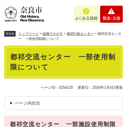
ペ
メニューを飛ばして本文へ
よ
緊
ー
く
急
ジ
あ
・
の
る
災
先
質
害
頭
トップページ
>
組織でさがす
>
都祁行政センター
>
都祁交流センタ
現在地
問
で
ー 一部使用制限について
す
本
。
都祁交流センター 一部使用制
文
限について
ページID：0254120
更新日：2026年1月6日更新
ページ内目次
都祁交流センター 一部施設使用制限