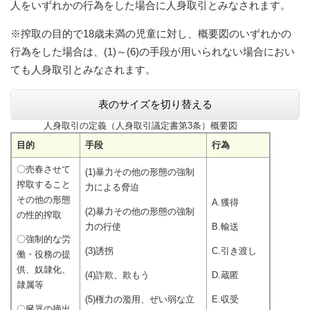
人をいずれかの行為をした場合に人身取引とみなされます。
※搾取の目的で18歳未満の児童に対し、概要図のいずれかの
行為をした場合は、(1)～(6)の手段が用いられない場合におい
ても人身取引とみなされます。
表のサイズを切り替える
人身取引の定義（人身取引議定書第3条）概要図
目的
手段
行為
〇売春させて
(1)暴力その他の形態の強制
搾取すること
力による脅迫
その他の形態
A.獲得
(2)暴力その他の形態の強制
の性的搾取
力の行使
B.輸送
〇強制的な労
(3)誘拐
C.引き渡し
働・役務の提
供、奴隷化、
(4)詐欺、欺もう
D.蔵匿
隷属等
(5)権力の濫用、ぜい弱な立
E.収受
〇臓器の摘出