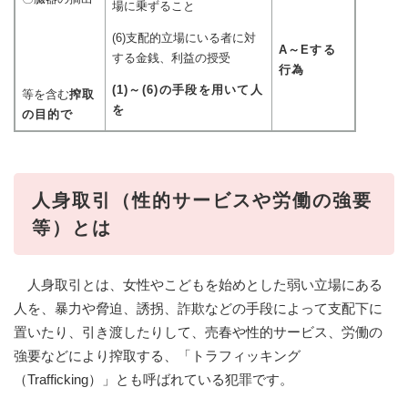
場に乗ずること
(6)支配的立場にいる者に対
A～Eする
する金銭、利益の授受
行為
(1)～(6)の手段を用いて人
等を含む
搾取
を
の目的で
人身取引（性的サービスや労働の強要
等）とは
人身取引とは、女性やこどもを始めとした弱い立場にある
人を、暴力や脅迫、誘拐、詐欺などの手段によって支配下に
置いたり、引き渡したりして、売春や性的サービス、労働の
強要などにより搾取する、「トラフィッキング
（Trafficking）」とも呼ばれている犯罪です。