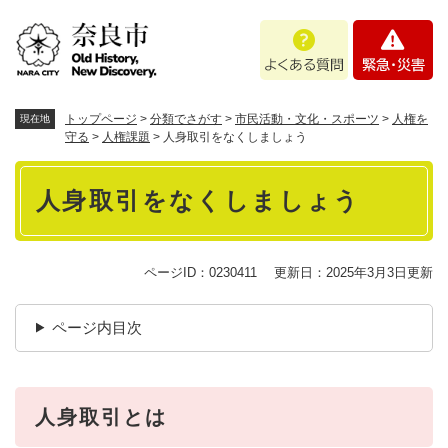
ペ
メニューを飛ばして本文へ
よ
緊
ー
く
急
ジ
あ
・
の
る
災
先
質
害
頭
トップページ
>
分類でさがす
>
市民活動・文化・スポーツ
>
人権を
現在地
問
で
守る
>
人権課題
>
人身取引をなくしましょう
す
本
。
人身取引をなくしましょう
文
ページID：0230411
更新日：2025年3月3日更新
ページ内目次
人身取引とは