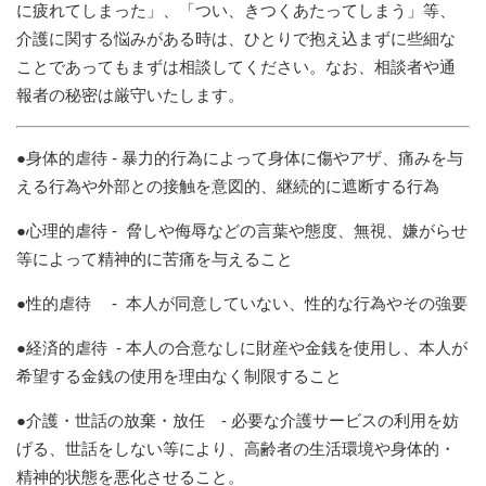
に疲れてしまった」、「つい、きつくあたってしまう」等、
介護に関する悩みがある時は、ひとりで抱え込まずに些細な
ことであってもまずは相談してください。なお、相談者や通
報者の秘密は厳守いたします。
●身体的虐待 - 暴力的行為によって身体に傷やアザ、痛みを与
える行為や外部との接触を意図的、継続的に遮断する行為
●心理的虐待 - 脅しや侮辱などの言葉や態度、無視、嫌がらせ
等によって精神的に苦痛を与えること
●性的虐待 - 本人が同意していない、性的な行為やその強要
●経済的虐待 - 本人の合意なしに財産や金銭を使用し、本人が
希望する金銭の使用を理由なく制限すること
●介護・世話の放棄・放任 - 必要な介護サービスの利用を妨
げる、世話をしない等により、高齢者の生活環境や身体的・
精神的状態を悪化させること。