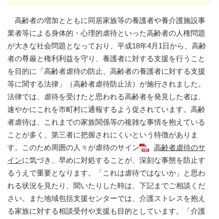
高齢者の増加とともに同居家族等の養護者や養介護施設事
業者等による身体的・心理的虐待といった高齢者の人権問題
が大きな社会問題となっており、平成18年4月1日から、高齢
者の尊厳と権利利益を守り、養護者に対する支援を行うこと
を目的に「高齢者虐待の防止、高齢者の養護者に対する支援
等に関する法律」（高齢者虐待防止法）が施行されました。
法律では、虐待を受けたと思われる高齢者を発見した者は、
速やかにこれを市町村に通報するよう促されています。高齢
者虐待は、これまでの家族関係等の複雑な事情を抱えている
ことが多く、第三者に把握されにくいという特徴がありま
す。このため周囲の人々が虐待のサイン
高齢者虐待のサ
イン
に気づき、早めに対処することが、深刻な事態を防止す
るうえで重要となります。「これは虐待ではないか」と思わ
れる状況を見たり、聞いたりした時は、下記までご相談くだ
さい。また地域包括支援センターでは、介護ストレスを抱え
る家族に対する相談受付や支援も目的としています。「介護