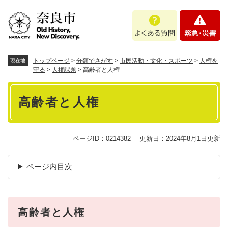
ペ
メニューを飛ばして本文へ
よ
緊
ー
く
急
ジ
あ
・
の
る
災
先
質
害
頭
トップページ
>
分類でさがす
>
市民活動・文化・スポーツ
>
人権を
現在地
問
で
守る
>
人権課題
>
高齢者と人権
す
本
。
高齢者と人権
文
ページID：0214382
更新日：2024年8月1日更新
ページ内目次
高齢者と人権