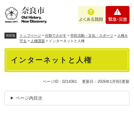
ペ
メニューを飛ばして本文へ
よ
緊
ー
く
急
ジ
あ
・
の
る
災
先
質
害
頭
トップページ
>
分類でさがす
>
市民活動・文化・スポーツ
>
人権を
現在地
問
で
守る
>
人権課題
>
インターネットと人権
す
本
。
インターネットと人権
文
ページID：0214361
更新日：2026年1月9日更新
ページ内目次