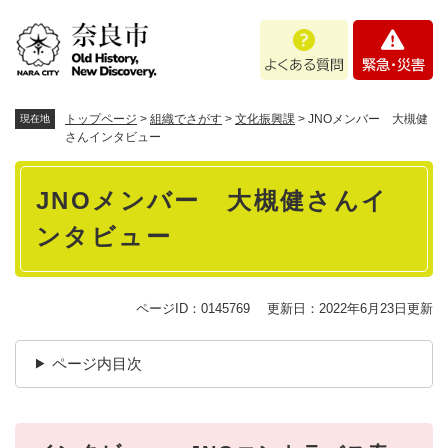
ペ
メニューを飛ばして本文へ
よ
緊
ー
く
急
ジ
あ
・
の
る
災
先
質
害
頭
トップページ
>
組織でさがす
>
文化振興課
>
JNOメンバー 大槻健
現在地
問
で
さんインタビュー
す
本
。
JNOメンバー 大槻健さんイ
文
ンタビュー
ページID：0145769
更新日：2022年6月23日更新
ページ内目次