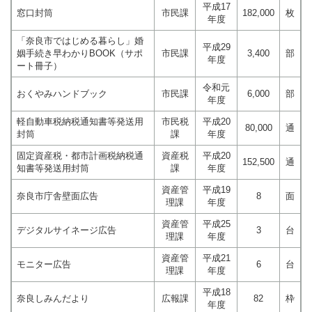
平成17
窓口封筒
市民課
182,000
枚
年度
「奈良市ではじめる暮らし」婚
平成29
姻手続き早わかりBOOK（サポ
市民課
3,400
部
年度
ート冊子）
令和元
おくやみハンドブック
市民課
6,000
部
年度
軽自動車税納税通知書等発送用
市民税
平成20
80,000
通
封筒
課
年度
固定資産税・都市計画税納税通
資産税
平成20
152,500
通
知書等発送用封筒
課
年度
資産管
平成19
奈良市庁舎壁面広告
8
面
理課
年度
資産管
平成25
デジタルサイネージ広告
3
台
理課
年度
資産管
平成21
モニター広告
6
台
理課
年度
平成18
奈良しみんだより
広報課
82
枠
年度