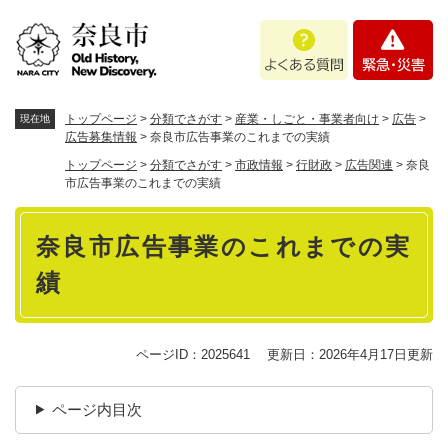
ペ
メニューを飛ばして本文へ
よ
緊
ー
く
急
ジ
あ
・
の
る
災
先
質
害
頭
トップページ
>
分類でさがす
>
産業・しごと・事業者向け
>
広告
>
現在地
問
で
広告募集情報
>
奈良市広告事業のこれまでの実績
す
トップページ
>
分類でさがす
>
市政情報
>
行財政
>
広告関連
>
奈良
。
市広告事業のこれまでの実績
本
奈良市広告事業のこれまでの実
文
績
ページID：2025641
更新日：2026年4月17日更新
ページ内目次