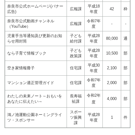
奈良市公式ホームページ(バナー
平成18
広報課
42
枠
広告)
年度
奈良市公式動画チャンネル
令和7年
広報課
-
-
（YouTube）
度
児童手当等通知及び更新のお知
子ども
平成28
80,000
通
らせ用封筒
給付課
年度
子ども
平成28
なら子育て情報ブック
10,500
部
政策課
年度
平成30
空き家情報冊子
住宅課
2,100
部
年度
令和7年
マンション適正管理ガイド
住宅課
2,000
部
度
令和2年
わたしの未来ノート～おもいを
長寿福
4,000
部
あなたに伝えたい～
祉課
度
スポー
鴻ノ池運動公園ネーミングライ
平成28
ツ振興
1
件
ツ・スポンサー
年度
課