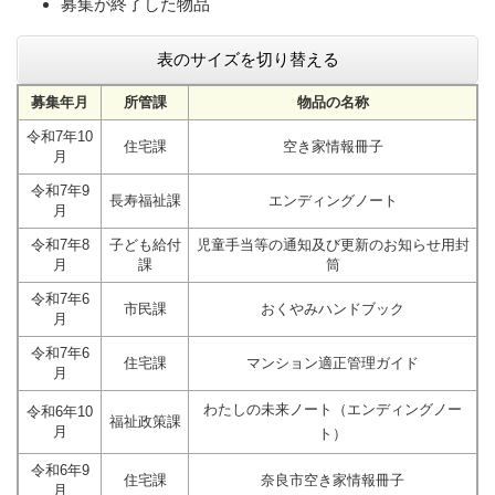
募集が終了した物品
表のサイズを切り替える
募集年月
所管課
物品の名称
令和7年10
住宅課
空き家情報冊子
月
令和7年9
長寿福祉課
エンディングノート
月
令和7年8
子ども給付
児童手当等の通知及び更新のお知らせ用封
月
課
筒
令和7年6
市民課
おくやみハンドブック
月
令和7年6
住宅課
マンション適正管理ガイド
月
わたしの未来ノート（エンディングノー
令和6年10
福祉政策課
月
ト）
令和6年9
住宅課
奈良市空き家情報冊子
月