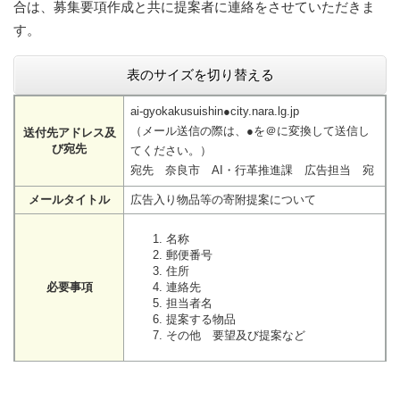
合は、募集要項作成と共に提案者に連絡をさせていただきま
す。
表のサイズを切り替える
ai-gyokakusuishin●city.nara.lg.jp
（メール送信の際は、●を＠に変換して送信し
送付先アドレス及
び宛先
てください。）
宛先 奈良市 AI・行革推進課 広告担当 宛
メールタイトル
広告入り物品等の寄附提案について
名称
郵便番号
住所
必要事項
連絡先
担当者名
提案する物品
その他 要望及び提案など