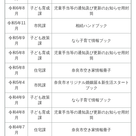
令和6年8
子ども育成
児童手当等の通知及び更新のお知らせ用封
月
課
筒
令和5年11
市民課
相続ハンドブック
月
令和5年9
子ども政策
なら子育て情報ブック
月
課
令和5年8
子ども育成
児童手当等の通知及び更新のお知らせ用封
月
課
筒
令和5年8
住宅課
奈良市空き家情報冊子
月
令和5年4
奈良市オリジナル婚姻届＆新生活スタート
市民課
月
ブック
令和4年9
子ども政策
なら子育て情報ブック
月
課
令和4年8
子ども育成
児童手当等の通知及び更新のお知らせ用封
月
課
筒
令和4年7
住宅課
奈良市空き家情報冊子
月