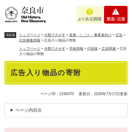
ペ
メニューを飛ばして本文へ
よ
緊
ー
く
急
ジ
あ
・
の
る
災
先
質
害
頭
トップページ
>
分類でさがす
>
産業・しごと・事業者向け
>
広告
>
現在地
問
で
広告募集情報
>
広告入り物品の寄附
す
トップページ
>
分類でさがす
>
市政情報
>
行財政
>
広告関連
>
広告
。
入り物品の寄附
本
広告入り物品の寄附
文
ページID：2195470
更新日：2026年7月17日更新
ページ内目次