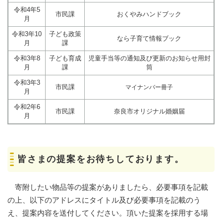
令和4年5
市民課
おくやみハンドブック
月
令和3年10
子ども政策
なら子育て情報ブック
月
課
令和3年8
子ども育成
児童手当等の通知及び更新のお知らせ用封
月
課
筒
令和3年3
市民課
マイナンバー冊子
月
令和2年6
市民課
奈良市オリジナル婚姻届
月
皆さまの提案をお待ちしております。
寄附したい物品等の提案がありましたら、必要事項を記載
の上、以下のアドレスにタイトル及び必要事項を記載のう
え、提案内容を送付してください。頂いた提案を採用する場