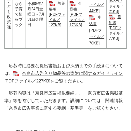
子
[Wordフ
募集
仕
なら
令和8年7
ァイル／
ど
ァイル／
子育
月24日金
要項
様書
44KB]
も
21KB]
て情
曜日～7月
[PDFファ
[PDFフ
政
誓
申
報ブ
31日金曜
イル／
ァイル／
策
約書
込書
ック
日
127KB]
176KB]
課
[PDFフ
[PDFフ
ァイル／
ァイル／
77KB]
76KB]
応募時に必要な提出書類および採納までの手続きについて
は、
奈良市広告入り物品等の寄附に関するガイドライン
[PDFファイル／227KB]
をご覧ください。
応募内容は「奈良市広告掲載要綱」、「奈良市広告掲載基
準」等を遵守していただきます。詳細については、関連情報
「奈良市広告事業に関する要綱・基準等」をご覧ください。