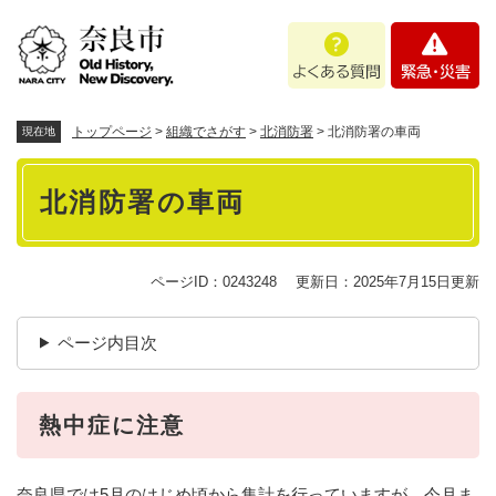
ペ
メニューを飛ばして本文へ
よ
緊
ー
く
急
ジ
あ
・
の
る
災
先
質
害
頭
トップページ
>
組織でさがす
>
北消防署
>
北消防署の車両
現在地
問
で
本
す
北消防署の車両
。
文
ページID：0243248
更新日：2025年7月15日更新
ページ内目次
熱中症に注意
奈良県では5月のはじめ頃から集計を行っていますが、今月ま