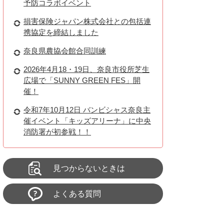
予防コラボイベント
損害保険ジャパン株式会社との包括連
携協定を締結しました
奈良県農協会館合同訓練
2026年4月18・19日、奈良市役所芝生
広場で「SUNNY GREEN FES」開
催！
令和7年10月12日 バンビシャス奈良主
催イベント「キッズアリーナ」に中央
消防署が初参戦！！
見つからないときは
よくある質問