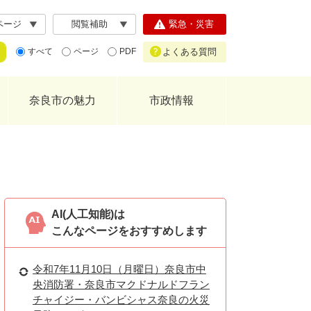
ページ
閲覧補助
緊急・災害
よくある質問
すべて
ページ
PDF
奈良市の魅力
市政情報
AI(人工知能)は
こんなページをおすすめします
令和7年11月10日（月曜日）奈良市中
央消防署・奈良市マクドナルドフラン
チャイジー・バンビシャス奈良の火災