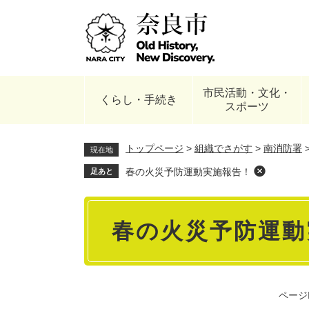
ペ
ー
ジ
の
先
頭
市民活動・文化・
で
くらし・手続き
スポーツ
す
。
トップページ
>
組織でさがす
>
南消防署
現在地
春の火災予防運動実施報告！
足あと
本
春の火災予防運動
文
ページI