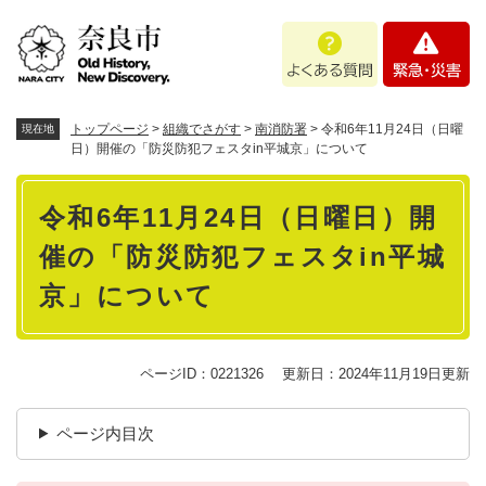
ペ
メニューを飛ばして本文へ
よ
緊
ー
く
急
ジ
あ
・
の
る
災
先
質
害
頭
トップページ
>
組織でさがす
>
南消防署
>
令和6年11月24日（日曜
現在地
問
で
日）開催の「防災防犯フェスタin平城京」について
す
本
。
令和6年11月24日（日曜日）開
文
催の「防災防犯フェスタin平城
京」について
ページID：0221326
更新日：2024年11月19日更新
ページ内目次