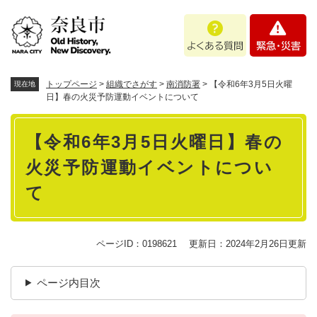
ペ
メニューを飛ばして本文へ
よ
緊
ー
く
急
ジ
あ
・
の
る
災
先
質
害
頭
トップページ
>
組織でさがす
>
南消防署
>
【令和6年3月5日火曜
現在地
問
で
日】春の火災予防運動イベントについて
す
本
。
【令和6年3月5日火曜日】春の
文
火災予防運動イベントについ
て
ページID：0198621
更新日：2024年2月26日更新
ページ内目次