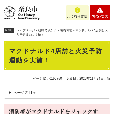
ペ
メニューを飛ばして本文へ
よ
緊
ー
く
急
ジ
あ
・
の
る
災
先
質
害
頭
トップページ
>
組織でさがす
>
南消防署
>
マクドナルド4店舗と火
現在地
問
で
災予防運動を実施！
す
本
。
マクドナルド4店舗と火災予防
文
運動を実施！
ページID：0190750
更新日：2023年11月24日更新
ページ内目次
消防署がマクドナルドをジャックす