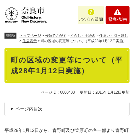
ペ
メニューを飛ばして本文へ
よ
緊
ー
く
急
ジ
あ
・
の
る
災
先
質
害
頭
トップページ
>
分類でさがす
>
くらし・手続き
>
住まい・引っ越し
現在地
問
で
>
住居表示
>
町の区域の変更等について（平成28年1月12日実施）
す
本
。
町の区域の変更等について（平
文
成28年1月12日実施）
ページID：0008483
更新日：2016年1月12日更新
ページ内目次
平成28年1月12日から、青野町及び菅原町の各一部より青野町