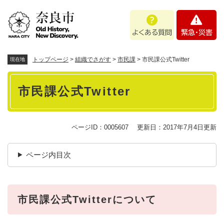
ペ
メニューを飛ばして本文へ
よ
緊
ー
く
急
ジ
あ
・
の
る
災
先
質
害
頭
トップページ
>
組織でさがす
>
市民課
>
市民課公式Twitter
現在地
問
で
本
す
市民課公式Twitter
。
文
ページID：0005607
更新日：2017年7月4日更新
ページ内目次
市民課公式Twitterについて