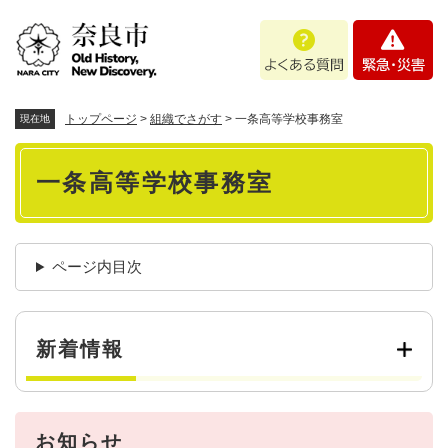
ペ
メニューを飛ばして本文へ
よ
緊
ー
く
急
ジ
あ
・
の
る
災
先
質
害
頭
トップページ
>
組織でさがす
>
一条高等学校事務室
現在地
問
で
本
す
一条高等学校事務室
。
文
ページ内目次
新着情報
お知らせ