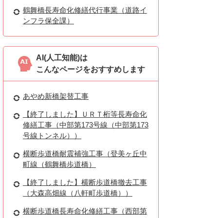
鶴舞橋長寿命化修繕代行事業（道路イ
ンフラ保全課）
AI(人工知能)は
こんなページをおすすめします
あやめ新橋架替工事
【終了しました】ＵＲＴ桁等長寿命化
修繕工事（中部第173号線（中部第173
号線トンネル））
横断歩道橋耐震補強工事（登美ヶ丘中
町線（鶴舞橋歩道橋）
【終了しました】横断歩道橋撤去工事
（大森高畑線（八軒町歩道橋））
横断歩道橋長寿命化修繕工事（西部第