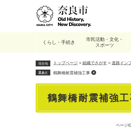
ペ
ー
ジ
の
先
頭
市民活動・文化・
で
くらし・手続き
スポーツ
す
。
トップページ
>
組織でさがす
>
道路イン
現在地
鶴舞橋耐震補強工事
足あと
本
鶴舞橋耐震補強工
文
ページID