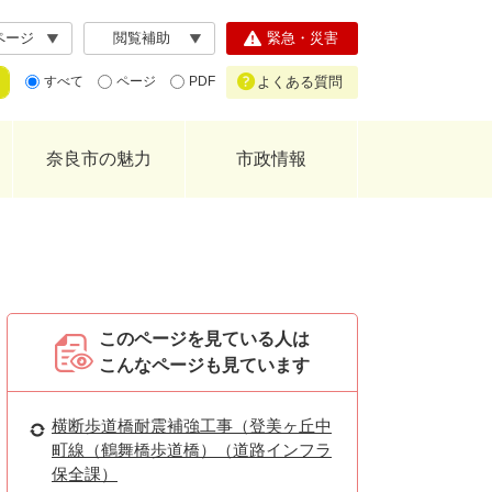
ページ
閲覧補助
緊急・災害
よくある質問
すべて
ページ
PDF
奈良市の魅力
市政情報
このページを見ている人は
こんなページも見ています
横断歩道橋耐震補強工事（登美ヶ丘中
町線（鶴舞橋歩道橋）（道路インフラ
保全課）