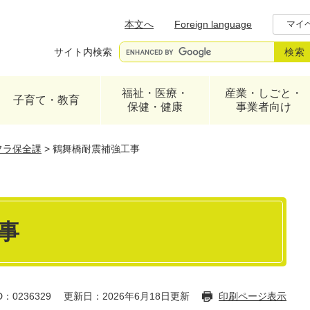
メニューを飛ばして本文へ
本文へ
Foreign language
マイ
サイト内検索
福祉・医療・
産業・しごと・
子育て・教育
保健・健康
事業者向け
フラ保全課
>
鶴舞橋耐震補強工事
事
：0236329
更新日：2026年6月18日更新
印刷ページ表示