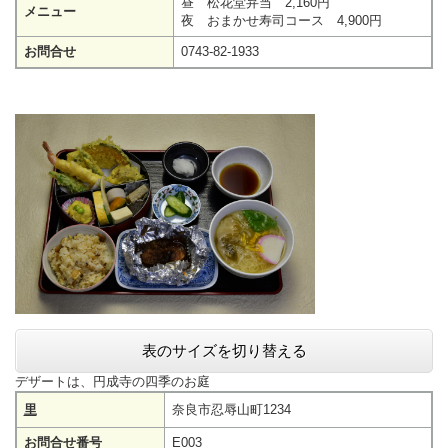
昼 松花堂弁当 2,160円
メニュー
夜 おまかせ寿司コース 4,900円
お問合せ
0743-82-1933
表のサイズを切り替える
デザートは、円成寺の四季のお庭
里
奈良市忍辱山町1234
お問合せ番号
E003