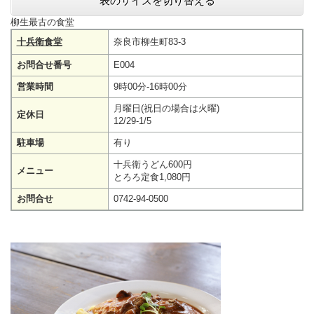
表のサイズを切り替える
柳生最古の食堂
十兵衛食堂
奈良市柳生町83-3
お問合せ番号
E004
営業時間
9時00分-16時00分
月曜日(祝日の場合は火曜)
定休日
12/29-1/5
駐車場
有り
十兵衛うどん600円
メニュー
とろろ定食1,080円
お問合せ
0742-94-0500