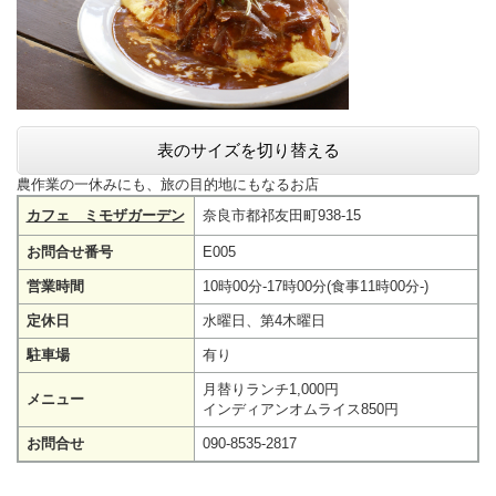
表のサイズを切り替える
農作業の一休みにも、旅の目的地にもなるお店
カフェ ミモザガーデン
奈良市都祁友田町938-15
お問合せ番号
E005
営業時間
10時00分-17時00分(食事11時00分-)
定休日
水曜日、第4木曜日
駐車場
有り
月替りランチ1,000円
メニュー
インディアンオムライス850円
お問合せ
090-8535-2817