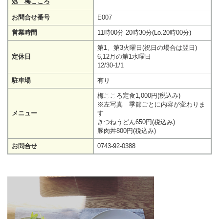
処 梅こころ
お問合せ番号
E007
営業時間
11時00分-20時30分(Lo.20時00分)
第1、第3火曜日(祝日の場合は翌日)
定休日
6,12月の第1水曜日
12/30-1/1
駐車場
有り
梅こころ定食1,000円(税込み)
※左写真 季節ごとに内容が変わりま
メニュー
す
きつねうどん650円(税込み)
豚肉丼800円(税込み)
お問合せ
0743-92-0388