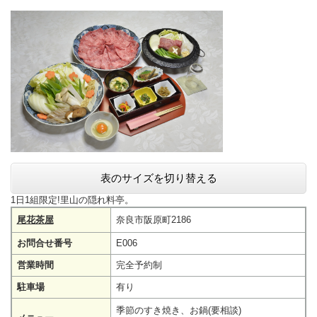
表のサイズを切り替える
1日1組限定!里山の隠れ料亭。
尾花茶屋
奈良市阪原町2186
お問合せ番号
E006
営業時間
完全予約制
駐車場
有り
季節のすき焼き、お鍋(要相談)