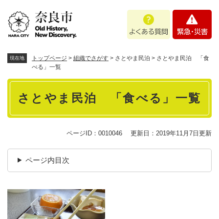
ペ
メニューを飛ばして本文へ
よ
緊
ー
く
急
ジ
あ
・
の
る
災
先
質
害
頭
トップページ
>
組織でさがす
>
さとやま民泊
>
さとやま民泊 「食
現在地
問
で
べる」一覧
す
本
。
さとやま民泊 「食べる」一覧
文
ページID：0010046
更新日：2019年11月7日更新
ページ内目次