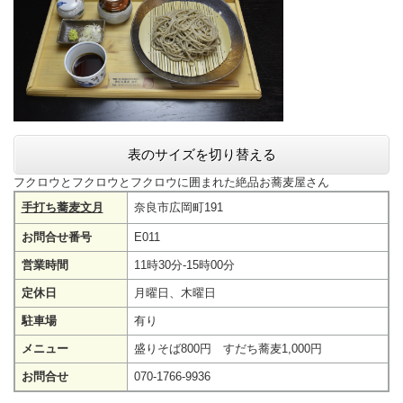
表のサイズを切り替える
フクロウとフクロウとフクロウに囲まれた絶品お蕎麦屋さん
手打ち蕎麦文月
奈良市広岡町191
お問合せ番号
E011
営業時間
11時30分-15時00分
定休日
月曜日、木曜日
駐車場
有り
メニュー
盛りそば800円 すだち蕎麦1,000円
お問合せ
070-1766-9936