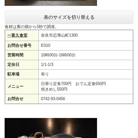
表のサイズを切り替える
食材は裏の畑から5秒で調達。
一富久食堂
奈良市忍辱山町1300
お問合せ番号
E010
営業時間
10時00分-16時00分
定休日
1/1-1/3
駐車場
有り
日替り定食700円 おでん定食650円
メニュー
焼きめし550円
お問合せ
0742-93-0456