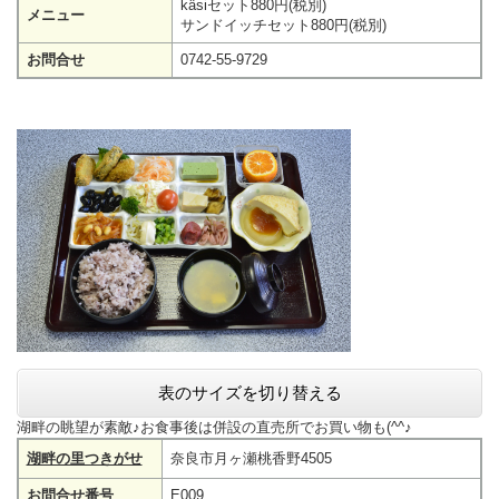
käsiセット880円(税別)
メニュー
サンドイッチセット880円(税別)
お問合せ
0742-55-9729
表のサイズを切り替える
湖畔の眺望が素敵♪お食事後は併設の直売所でお買い物も(^^♪
湖畔の里つきがせ
奈良市月ヶ瀬桃香野4505
お問合せ番号
E009