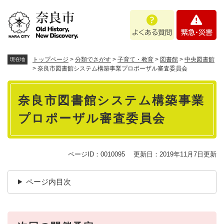
ペ
メニューを飛ばして本文へ
よ
緊
ー
く
急
ジ
あ
・
の
る
災
先
質
害
頭
トップページ
>
分類でさがす
>
子育て・教育
>
図書館
>
中央図書館
現在地
問
で
>
奈良市図書館システム構築事業プロポーザル審査委員会
す
本
。
奈良市図書館システム構築事業
文
プロポーザル審査委員会
ページID：0010095
更新日：2019年11月7日更新
ページ内目次