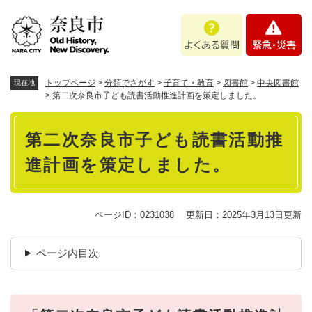
ペ
メニューを飛ばして本文へ
よ
緊
ー
く
急
ジ
あ
・
の
る
災
先
質
害
頭
トップページ
>
分類でさがす
>
子育て・教育
>
図書館
>
中央図書館
現在地
問
で
>
第二次奈良市子ども読書活動推進計画を策定しました。
す
本
。
第二次奈良市子ども読書活動推
文
進計画を策定しました。
ページID：0231038
更新日：2025年3月13日更新
ページ内目次