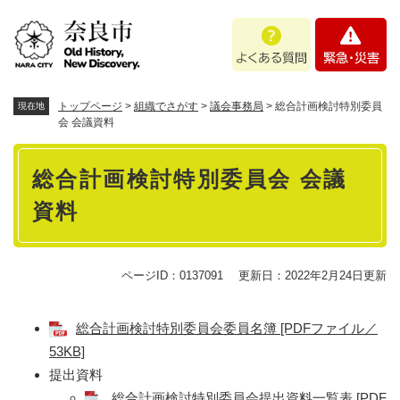
ペ
メニューを飛ばして本文へ
よ
緊
ー
く
急
ジ
あ
・
の
る
災
先
質
害
頭
トップページ
>
組織でさがす
>
議会事務局
>
総合計画検討特別委員
現在地
問
で
会 会議資料
す
本
。
総合計画検討特別委員会 会議
文
資料
ページID：0137091
更新日：2022年2月24日更新
総合計画検討特別委員会委員名簿 [PDFファイル／
53KB]
提出資料
総合計画検討特別委員会提出資料一覧表 [PDF