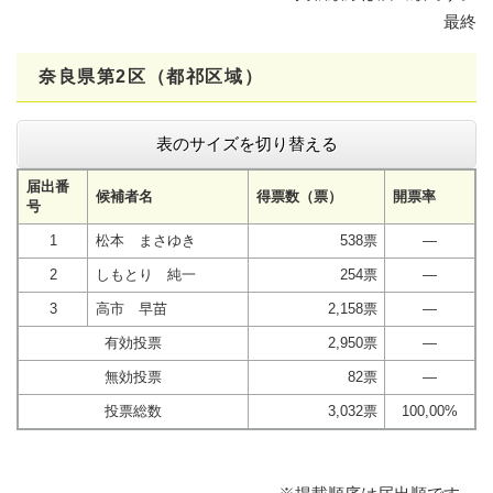
最終
奈良県第2区（都祁区域）
表のサイズを切り替える
届出番
候補者名
得票数（票）
開票率
号
1
松本 まさゆき
538票
―
2
しもとり 純一
254票
―
3
高市 早苗
2,158票
―
有効投票
2,950票
―
無効投票
82票
―
投票総数
3,032票
100,00%