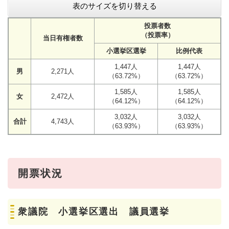
表のサイズを切り替える
投票者数
（投票率）
当日有権者数
小選挙区選挙
比例代表
1,447人
1,447人
男
2,271人
（63.72%）
（63.72%）
1,585人
1,585人
女
2,472人
（64.12%）
（64.12%）
3,032人
3,032人
合計
4,743人
（63.93%）
（63.93%）
開票状況
衆議院 小選挙区選出 議員選挙