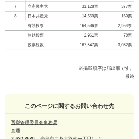
7
立憲民主党
31,128票
377票
8
日本共産党
14,569票
169票
有効投票
164,586票
2,954票
無効投票
2,961票
78票
投票総数
167,547票
3,032票
※掲載順序は届出順です。
最終
このページに関するお問い合わせ先
選挙管理委員会事務局
直通
〒630-8580
奈良市二条大路南一丁目1－1