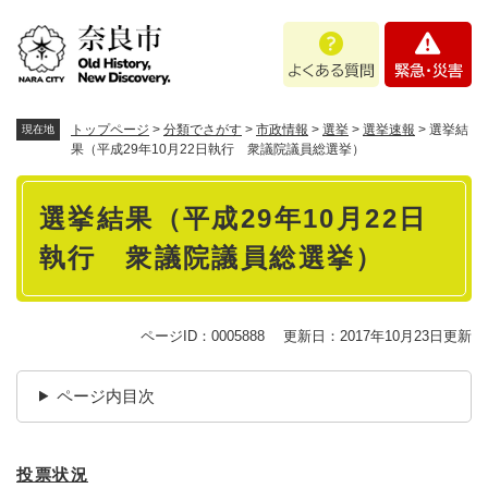
ペ
メニューを飛ばして本文へ
よ
緊
ー
く
急
ジ
あ
・
の
る
災
先
質
害
頭
トップページ
>
分類でさがす
>
市政情報
>
選挙
>
選挙速報
>
選挙結
現在地
問
で
果（平成29年10月22日執行 衆議院議員総選挙）
す
本
。
選挙結果（平成29年10月22日
文
執行 衆議院議員総選挙）
ページID：0005888
更新日：2017年10月23日更新
ページ内目次
投票状況