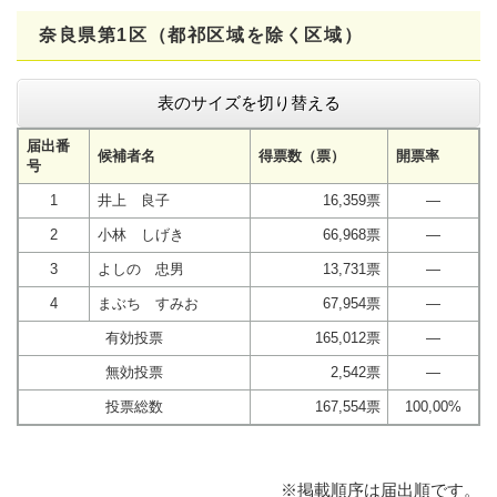
奈良県第1区（都祁区域を除く区域）
表のサイズを切り替える
届出番
候補者名
得票数（票）
開票率
号
1
井上 良子
16,359票
―
2
小林 しげき
66,968票
―
3
よしの 忠男
13,731票
―
4
まぶち すみお
67,954票
―
有効投票
165,012票
―
無効投票
2,542票
―
投票総数
167,554票
100,00%
※掲載順序は届出順です。