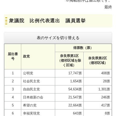
※掲載順序は届出順です。
最終
衆議院 比例代表選出 議員選挙
表のサイズを切り替える
得票数（票）
届出番
奈良県第1区
政党
奈良県第2区
号
（都祁区域を除
（都祁区域）
く区域）
1
公明党
17,747票
408票
2
社会民主党
1,654票
28票
3
自由民主党
54,634票
1,301票
4
日本維新の会
21,547票
246票
5
希望の党
22,664票
417票
6
幸福実現党
643票
8票