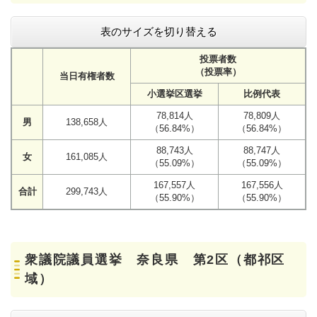
表のサイズを切り替える
投票者数
（投票率）
当日有権者数
小選挙区選挙
比例代表
78,814人
78,809人
男
138,658人
（56.84%）
（56.84%）
88,743人
88,747人
女
161,085人
（55.09%）
（55.09%）
167,557人
167,556人
合計
299,743人
（55.90%）
（55.90%）
衆議院議員選挙 奈良県 第2区（都祁区
域）