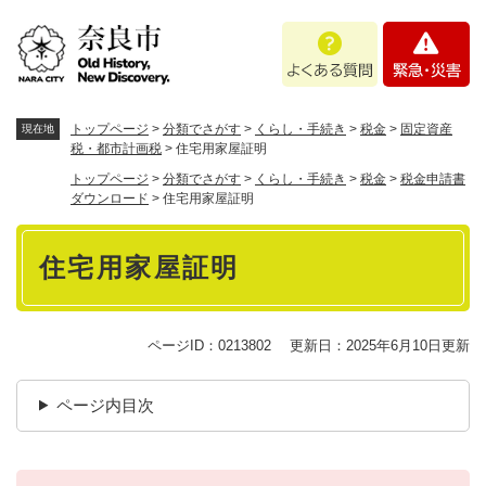
ペ
メニューを飛ばして本文へ
よ
緊
ー
く
急
ジ
あ
・
の
る
災
先
質
害
頭
トップページ
>
分類でさがす
>
くらし・手続き
>
税金
>
固定資産
現在地
問
で
税・都市計画税
>
住宅用家屋証明
す
トップページ
>
分類でさがす
>
くらし・手続き
>
税金
>
税金申請書
。
ダウンロード
>
住宅用家屋証明
本
住宅用家屋証明
文
ページID：0213802
更新日：2025年6月10日更新
ページ内目次